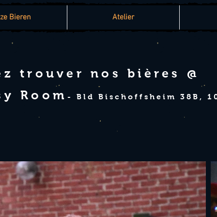
ze Bieren
Atelier
z trouver nos bières @
sy Room
- Bld Bischoffsheim 38B, 1